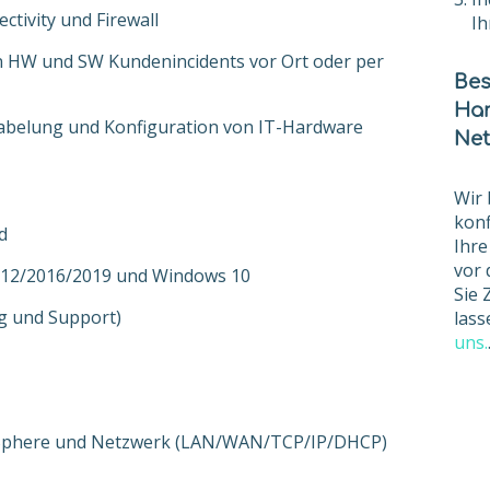
ctivity und Firewall
Ih
n HW und SW Kundenincidents vor Ort oder per
Bes
Har
rkabelung und Konfiguration von IT-Hardware
Net
Wir 
konf
d
Ihre
vor 
012/2016/2019 und Windows 10
Sie 
ng und Support)
lass
uns.
vSphere und Netzwerk (LAN/WAN/TCP/IP/DHCP)