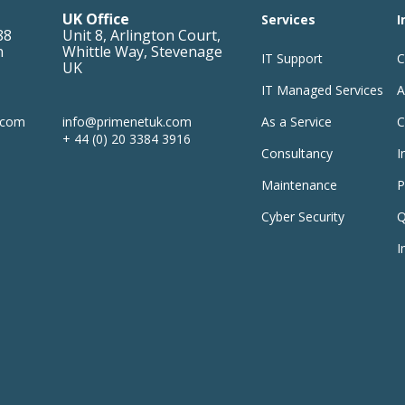
UK Office
Services
I
88
Unit 8, Arlington Court,
n
Whittle Way
,
Stevenage
IT Support
C
UK
IT Managed Services
A
.com
info@primenetuk.com
As a Service
C
+ 44 (0) 20 3384 3916
Consultancy
I
Maintenance
P
Cyber Security
Q
I