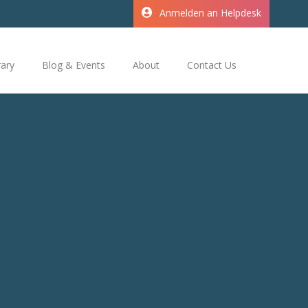
Anmelden an Helpdesk
rary
Blog & Events
About
Contact Us