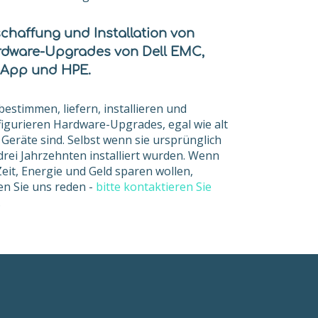
chaffung und Installation von
dware-Upgrades von Dell EMC,
App und HPE.
bestimmen, liefern, installieren und
igurieren Hardware-Upgrades, egal wie alt
Mana
 Geräte sind. Selbst wenn sie ursprünglich
ecurity
Managed SOC
Detect
drei Jahrzehnten installiert wurden. Wenn
tancy
Service
Respo
Zeit, Energie und Geld sparen wollen,
en Sie uns reden -
bitte kontaktieren Sie
.