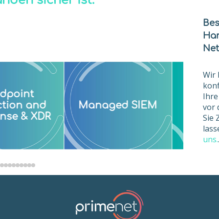
nden sicher ist.
Bes
Har
Net
Wir 
konf
oint
Ihre
Cyber S
ion and
Managed SIEM
vor 
Consul
e & XDR
Sie 
lass
uns.