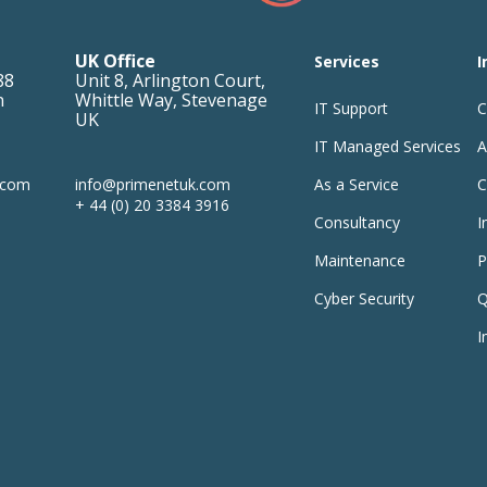
UK Office
Services
I
88
Unit 8, Arlington Court,
n
Whittle Way
,
Stevenage
IT Support
C
UK
IT Managed Services
A
.com
info@primenetuk.com
As a Service
C
+ 44 (0) 20 3384 3916
Consultancy
I
Maintenance
P
Cyber Security
Q
I